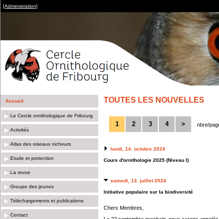
[Administration]
TOUTES LES NOUVELLES
Accueil
Le Cercle ornithologique de Fribourg
1
2
3
4
>
nbre/pag
Activités
Atlas des oiseaux nicheurs
lundi, 14. octobre 2024
Etude et protection
Cours d'ornithologie 2025 (Niveau I)
La revue
samedi, 13. juillet 2024
Groupe des jeunes
Initiative populaire sur la biodiversité
Téléchargements et publications
Chers Membres,
Contact
Le 22 septembre prochain, nous serons appelés à v