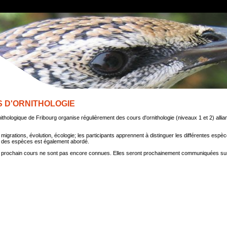
 D'ORNITHOLOGIE
ithologique de Fribourg organise régulièrement des cours d'ornithologie (niveaux 1 et 2) all
n, migrations, évolution, écologie; les participants apprennent à distinguer les différentes espè
 des espèces est également abordé.
 prochain cours ne sont pas encore connues. Elles seront prochainement communiquées sur