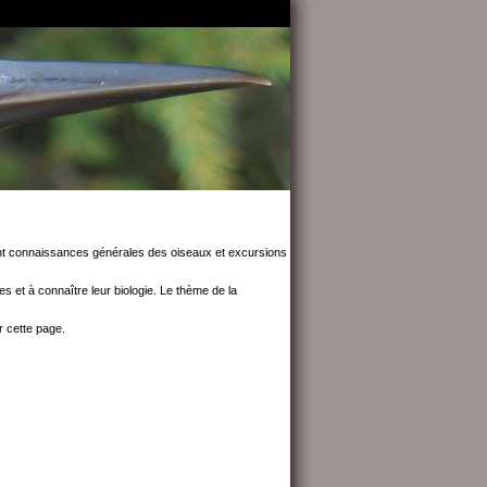
iant connaissances générales des oiseaux et excursions
ces et à connaître leur biologie. Le thème de la
 cette page.