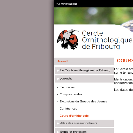
[Administration]
COURS
Accueil
Le Cercle orn
Le Cercle ornithologique de Fribourg
sur le terrain.
Activités
Identificatio
conservation
-
Excursions
Les dates du
-
Comptes rendus
-
Excursions du Groupe des Jeunes
-
Conférences
-
Cours d'ornithologie
Atlas des oiseaux nicheurs
Etude et protection