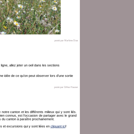
posté par Marlène Dias
gne, allez jeter un oeil dans les sections
ne idée de ce qu'on peut observer lors d'une sortie
posté par Gilles Hauser
otre canton et les différents milieux qui y sont liés.
n connus, est l'occasion de partager avec le grand
rs du canton à paraître prochainement.
és et excursions qui y sont liées en
cliquant ici
!