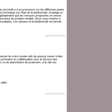
 est invité.e à se prononcer sur les différents points
t technique sur l'état de la biodiversité, stratégie en
re globalement que les mesures proposées ne seront
ne prise de position modèle. Nous vous invitons à
sultation. Les oiseaux et la biodiversité ont besoin
posté par Gilles Hauser
e besoin de votre soutien afin de pouvoir mener à bien
de promotion en collaboration avec le Service des
s ou de planchettes de protection, si le site est
e aide!
posté par Gilles Hauser