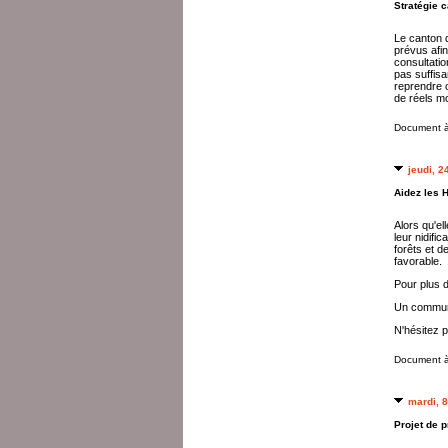
Stratégie c
Le canton d
prévus afin
consultatio
pas suffis
reprendre o
de réels mo
Document à
jeudi, 2
Aidez les H
Alors qu'el
leur nidifi
forêts et d
favorable.
Pour plus 
Un communi
N'hésitez p
Document à
mardi, 8
Projet de p