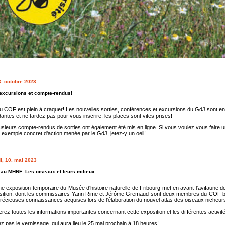
3. octobre 2023
excursions et compte-rendus!
 COF est plein à craquer! Les nouvelles sorties, conférences et excursions du GdJ sont en li
ntes et ne tardez pas pour vous inscrire, les places sont vites prises!
usieurs compte-rendus de sorties ont également été mis en ligne. Si vous voulez vous faire u
 exemple concret d'action menée par le GdJ, jetez-y un oeil!
i, 10. mai 2023
 au MHNF: Les oiseaux et leurs milieux
e exposition temporaire du Musée d'histoire naturelle de Fribourg met en avant l'avifaune de n
sition, dont les commissaires Yann Rime et Jérôme Gremaud sont deux membres du COF bie
précieuses connaissances acquises lors de l'élaboration du nouvel atlas des oiseaux nicheu
rez toutes les informations importantes concernant cette exposition et les différentes activit
 pas le vernissage, qui aura lieu le 25 mai prochain à 18 heures!