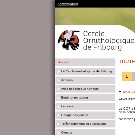
[Administration]
TOUTE
Accueil
Le Cercle ornithologique de Fribourg
1
Activités
Atlas des oiseaux nicheurs
lundi, 1
Etude et protection
Cours d'orn
La revue
Le COF a le
de la déter
Groupe des jeunes
Ne tardez p
Téléchargements et publications
Contact