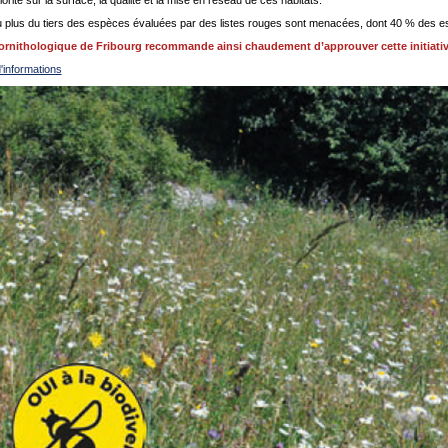
u plus du tiers des espèces évaluées par des listes rouges sont menacées, dont 40 % des espè
ornithologique de Fribourg recommande ainsi chaudement d’approuver cette initiativ
'informations