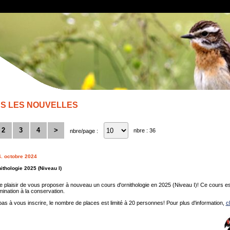
S LES NOUVELLES
2
3
4
>
nbre : 36
nbre/page :
4. octobre 2024
ithologie 2025 (Niveau I)
 plaisir de vous proposer à nouveau un cours d'ornithologie en 2025 (Niveau I)! Ce cours est
mination à la conservation.
as à vous inscrire, le nombre de places est limité à 20 personnes! Pour plus d'information,
c