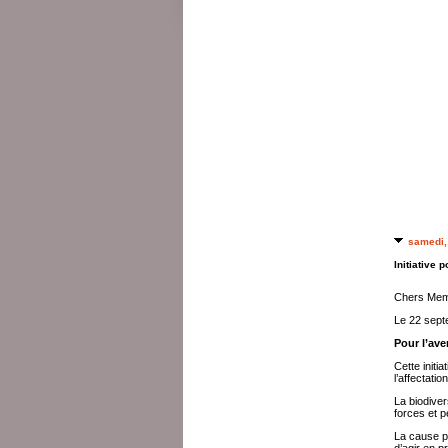
samedi, 
Initiative 
Chers Mem
Le 22 septe
Pour l’ave
Cette initi
l’affectati
La biodiver
forces et p
La cause pr
d’agir en pr