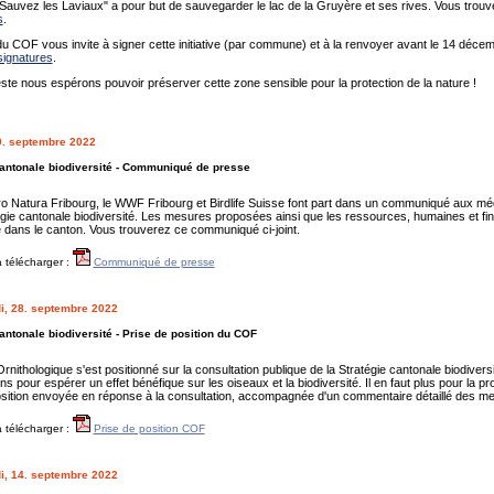
e "Sauvez les Laviaux" a pour but de sauvegarder le lac de la Gruyère et ses rives. Vous trou
s
.
u COF vous invite à signer cette initiative (par commune) et à la renvoyer avant le 14 déce
signatures
.
te nous espérons pouvoir préserver cette zone sensible pour la protection de la nature !
29. septembre 2022
cantonale biodiversité - Communiqué de presse
 Natura Fribourg, le WWF Fribourg et Birdlife Suisse font part dans un communiqué aux médi
égie cantonale biodiversité. Les mesures proposées ainsi que les ressources, humaines et fina
é dans le canton. Vous trouverez ce communiqué ci-joint.
 télécharger :
Communiqué de presse
i, 28. septembre 2022
antonale biodiversité - Prise de position du COF
rnithologique s'est positionné sur la consultation publique de la Stratégie cantonale biodivers
s pour espérer un effet bénéfique sur les oiseaux et la biodiversité. Il en faut plus pour la p
osition envoyée en réponse à la consultation, accompagnée d'un commentaire détaillé des m
 télécharger :
Prise de position COF
i, 14. septembre 2022