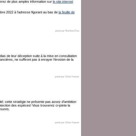
verez de plus amples information sur
le site internet
mbre 2022 à l’adresse figurant au bas de
la feuille de
posté par Marlène Dias
as de leur déception suite à la mise en consultation
ncières, ne suffiront pas à enrayer l'érosion de la
posté par Gilles Hauser
ité: cette stratégie ne présente pas assez d'ambition
rotection des espèces! Vous trouverez ci-jointe la
esures.
posté par Gilles Hauser