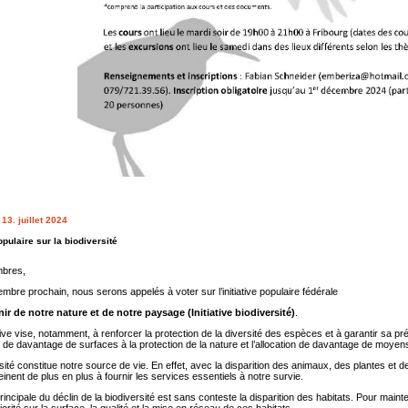
13. juillet 2024
populaire sur la biodiversité
bres,
mbre prochain, nous serons appelés à voter sur l’initiative populaire fédérale
nir de notre nature et de notre paysage (Initiative biodiversité)
.
ative vise, notamment, à renforcer la protection de la diversité des espèces et à garantir sa 
on de davantage de surfaces à la protection de la nature et l’allocation de davantage de moyens 
sité constitue notre source de vie. En effet, avec la disparition des animaux, des plantes e
einent de plus en plus à fournir les services essentiels à notre survie.
incipale du déclin de la biodiversité est sans conteste la disparition des habitats. Pour mainten
iorité sur la surface, la qualité et la mise en réseau de ces habitats.