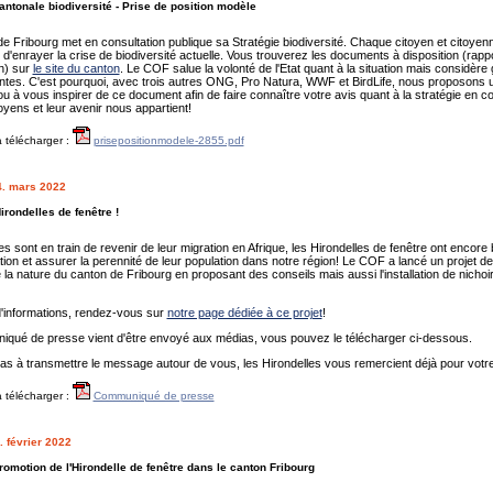
antonale biodiversité - Prise de position modèle
e Fribourg met en consultation publique sa Stratégie biodiversité. Chaque citoyen et citoyenne
 d'enrayer la crise de biodiversité actuelle. Vous trouverez les documents à disposition (rappor
n) sur
le site du canton
. Le COF salue la volonté de l'Etat quant à la situation mais considè
antes. C'est pourquoi, avec trois autres ONG, Pro Natura, WWF et BirdLife, nous proposons u
u à vous inspirer de ce document afin de faire connaître votre avis quant à la stratégie en con
yens et leur avenir nous appartient!
 télécharger :
prisepositionmodele-2855.pdf
4. mars 2022
irondelles de fenêtre !
les sont en train de revenir de leur migration en Afrique, les Hirondelles de fenêtre ont encor
cation et assurer la perennité de leur population dans notre région! Le COF a lancé un projet 
e la nature du canton de Fribourg en proposant des conseils mais aussi l'installation de nichoir
d'informations, rendez-vous sur
notre page dédiée à ce projet
!
qué de presse vient d'être envoyé aux médias, vous pouvez le télécharger ci-dessous.
as à transmettre le message autour de vous, les Hirondelles vous remercient déjà pour votr
 télécharger :
Communiqué de presse
. février 2022
romotion de l'Hirondelle de fenêtre dans le canton Fribourg