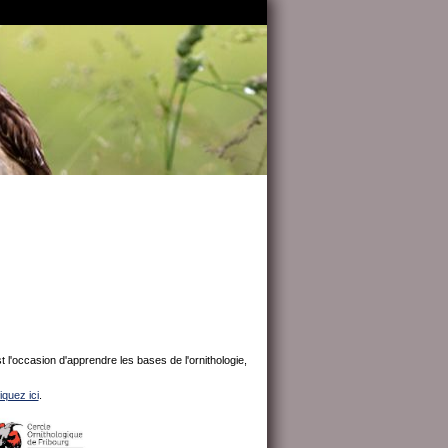
 l'occasion d'apprendre les bases de l'ornithologie,
liquez ici
.