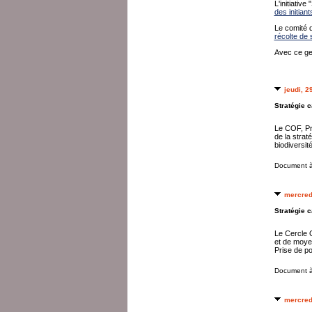
L'initiativ
des initiant
Le comité d
récolte de 
Avec ce ges
jeudi, 
Stratégie 
Le COF, Pro
de la strat
biodiversit
Document à
mercred
Stratégie c
Le Cercle O
et de moyen
Prise de p
Document à
mercred