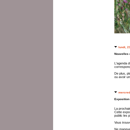
lundi, 2
Nouvelles 
L'agenda du
corresponda
De plus, pl
ou avoir un
mercred
Exposition
La prochain
Cette expo
public les 
Vous trouve
Ne manquez