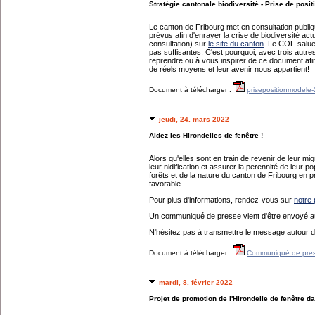
Stratégie cantonale biodiversité - Prise de posi
Le canton de Fribourg met en consultation publiqu
prévus afin d'enrayer la crise de biodiversité act
consultation) sur
le site du canton
. Le COF salue
pas suffisantes. C'est pourquoi, avec trois aut
reprendre ou à vous inspirer de ce document afin 
de réels moyens et leur avenir nous appartient!
Document à télécharger :
prisepositionmodele
jeudi, 24. mars 2022
Aidez les Hirondelles de fenêtre !
Alors qu'elles sont en train de revenir de leur mi
leur nidification et assurer la perennité de leur
forêts et de la nature du canton de Fribourg en pr
favorable.
Pour plus d'informations, rendez-vous sur
notre 
Un communiqué de presse vient d'être envoyé a
N'hésitez pas à transmettre le message autour d
Document à télécharger :
Communiqué de pre
mardi, 8. février 2022
Projet de promotion de l'Hirondelle de fenêtre d