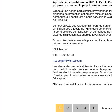
Après le succès obtenu en 2021, le Cercle Or
propose à nouveau le projet pour la promotio
Grâce à une bonne participation provenant de tout
planches de protection ont pu être mise en place a
demandes qui continuent à nous parvenir, le COF 
de Fribourg.
Le nouvel Atlas des Oiseaux nicheurs du canton 
diminution des effectifs de l’Hirondelle de fenêt
la perte de sites de nidification et au manque de
sites de nidification aux endroits favorables avec
Si vous êtes intéressés à la pose de nids artific
pouvez vous adresser à :
Pilati Marco
+41 76 208 58 98
marco.pil4ti@gmail.com
Les demandes seront traitées le plus rapidement 
ceux de l’Hirondelle. Les sites avec un bon poten
l’arrivée des Hirondelles au printemps. Si vous s
n’hésitez pas à nous contacter, nous serons ravi
faire appel.
N’hésitez pas à diffuser cette information dans v
1
2
3
4
>
nbre/pag