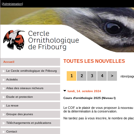
[Administration]
TOUTES LES NOUVELLES
Accueil
Le Cercle ornithologique de Fribourg
1
2
3
4
>
nbre/pag
Activités
Atlas des oiseaux nicheurs
lundi, 14. octobre 2024
Etude et protection
Cours d'ornithologie 2025 (Niveau I)
La revue
Le COF a le plaisir de vous proposer à nouveau u
de la détermination à la conservation.
Groupe des jeunes
Ne tardez pas à vous inscrire, le nombre de plac
Téléchargements et publications
Contact